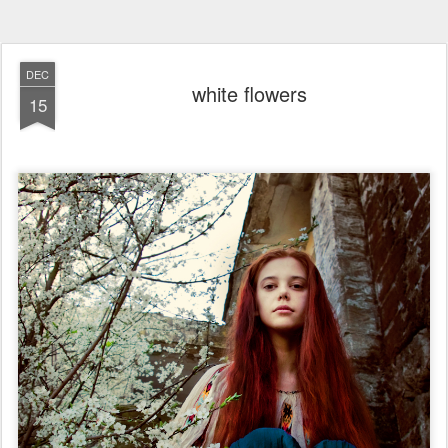
DEC
white flowers
15